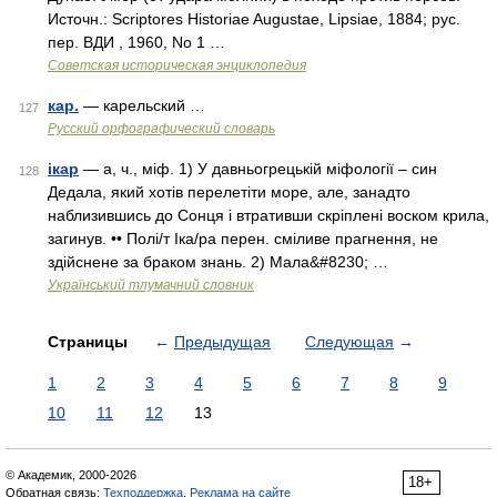
Источн.: Scriptores Historiae Augustae, Lipsiae, 1884; рус.
пер. ВДИ , 1960, No 1 …
Советская историческая энциклопедия
кар.
— карельский …
127
Русский орфографический словарь
ікар
— а, ч., міф. 1) У давньогрецькій міфології – син
128
Дедала, який хотів перелетіти море, але, занадто
наблизившись до Сонця і втративши скріплені воском крила,
загинув. •• Полі/т Іка/ра перен. сміливе прагнення, не
здійснене за браком знань. 2) Мала&#8230; …
Український тлумачний словник
Страницы
←
Предыдущая
Следующая
→
1
2
3
4
5
6
7
8
9
10
11
12
13
© Академик, 2000-2026
18+
Обратная связь:
Техподдержка
,
Реклама на сайте