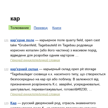
кар
Толкование
Перевод
Книги
кар’єрне поле
— карьерное поле quarry field, open cast
121
take *Grubenfeld, Tagebauteld im Tagebau родовище
корисних копалин (або його частина) з масивом порід,
відведене для розробки одним кар’єром …
Гірничий енциклопедичний словник
кар'єрний склад
— карьерный склад open pit storage
122
*Tagebaulager сховище к.к. насипного типу, що створюється
безпосередньо на кар єрі або поблизу. В залежності від
призначення розрізнюють К.с. аварійні, усереднювальні,
шихтувальні, перевантажувальні, готової&#8230; …
Гірничий енциклопедичний словник
Кар
— русский дворянский род, отрасль знаменитого
123