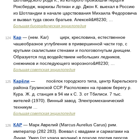
шотландского рода К., из которого произошли герцоги
Роксбердж, маркизы Лотиан и др. Джон К. выехал в Россию
из Шотландии в начале царствования Михаила Федоровича
и вызвал туда своих братьев. Алексей&#8230; …
Большая биографическая энциклопедия
Кар
— (нем. Kar) цирк, кресловина, естественное
124
чашеобразное углубление в привершинной части гор, с
крутыми скалистыми стенами и пологовогнутым днищем.
Образуется под воздействием небольших ледников,
снежников и последующего морозного&#8230; …
Большая советская энциклопедия
Карёли
— посёлок городского типа, центр Карельского
125
района Грузинской ССР. Расположен на правом берегу р.
Кура. Ж. д. станция в 94 км к С. З. от Тбилиси. 7 тыс.
жителей (1970). Винный завод. Электромеханический
техникум …
Большая советская энциклопедия
КАР
— Марк Аврелий (Marcus Aurelius Carus) рим.
126
император (282 283). Воевал с квадами и сарматами на
Дунае. Умер (от удара молнии) в походе против персов.